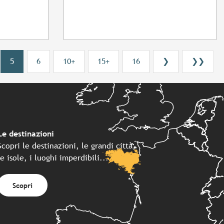
5
6
10+
15+
16
❯
❯❯
Le destinazioni
Scopri le destinazioni, le grandi città,
le isole, i luoghi imperdibili...
Scopri