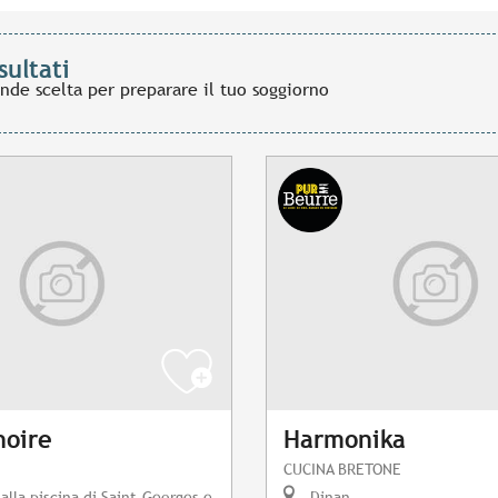
sultati
ande scelta per preparare il tuo soggiorno
noire
Harmonika
CUCINA BRETONE
alla piscina di Saint-Georges e
Dinan