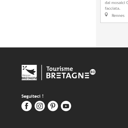
dai mosaici 
facciata.
Rennes
Seguiteci !