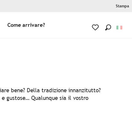
Stampa
Come arrivare?
Ricerca
Voir les favoris
s
iare bene? Della tradizione innanzitutto?
i e gustose… Qualunque sia il vostro