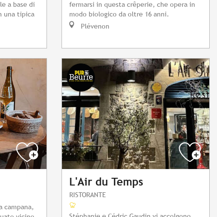
le a base di
fermarsi in questa crêperie, che opera in
n una tipica
modo biologico da oltre 16 anni.
Plévenon
L'Air du Temps
RISTORANTE
 la campana,
Stéphanie e Cédric Gaudin vi accolgono
tuato vicino