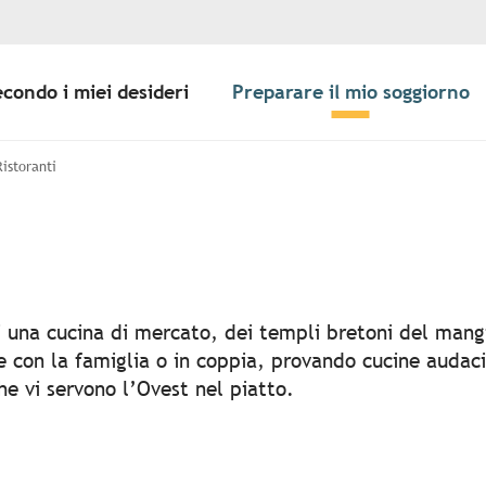
econdo i miei desideri
Preparare il mio soggiorno
Ristoranti
uter aux favori
i una cucina di mercato, dei templi bretoni del mang
re con la famiglia o in coppia, provando cucine audac
Che vi servono l’Ovest nel piatto.