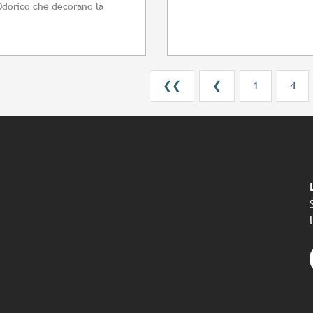
Odorico che decorano la
❮❮
❮
1
4