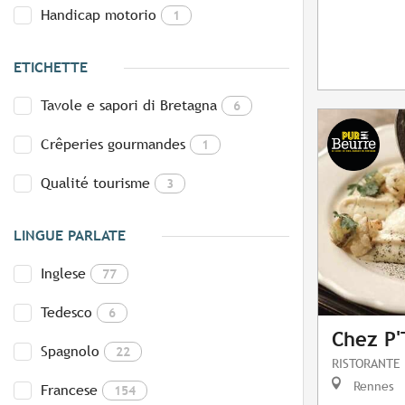
Handicap motorio
1
ETICHETTE
Tavole e sapori di Bretagna
6
Crêperies gourmandes
1
Qualité tourisme
3
LINGUE PARLATE
Inglese
77
Tedesco
6
Chez P'
Spagnolo
22
RISTORANTE
Rennes
Francese
154