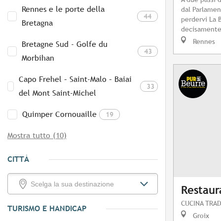
Rennes e le porte della
dal Parlamen
44
perdervi La 
Bretagna
decisamente 
Rennes
Bretagne Sud - Golfe du
43
Morbihan
Capo Frehel – Saint-Malo – Baiai
33
del Mont Saint-Michel
Quimper Cornouaille
19
Mostra tutto (10)
CITTÀ
Restaur
CUCINA TRAD
TURISMO E HANDICAP
Groix