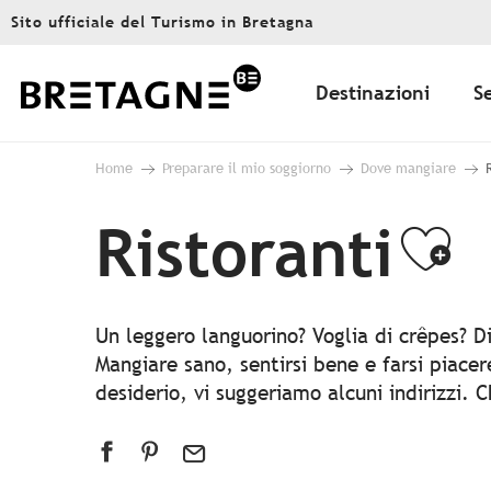
Aller
Sito ufficiale del Turismo in Bretagna
au
contenu
principal
Destinazioni
S
Home
Preparare il mio soggiorno
Dove mangiare
Ristoranti
Ajo
Un leggero languorino? Voglia di crêpes? D
Mangiare sano, sentirsi bene e farsi piace
desiderio, vi suggeriamo alcuni indirizzi. 