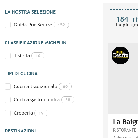
LA NOSTRA SELEZIONE
184
ri
Guida Pur Beurre
La più gr
152
CLASSIFICAZIONE MICHELIN
1 stella
10
TIPI DI CUCINA
Cucina tradizionale
60
Cucina gastronomica
38
Creperia
19
La Baig
RISTORANTE
DESTINAZIONI
A due passi d