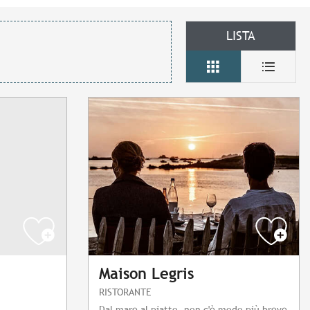
LISTA
Maison Legris
RISTORANTE
Dal mare al piatto, non c'è modo più breve