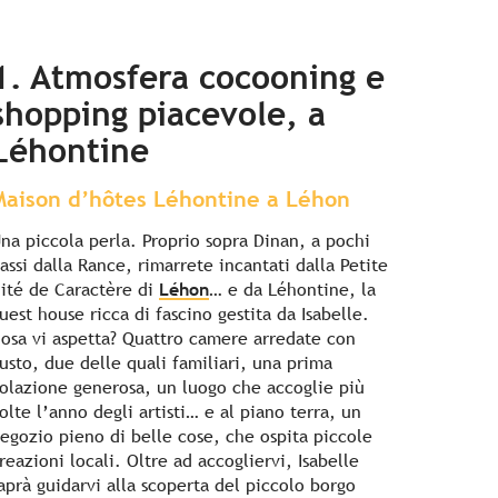
1. Atmosfera cocooning e
shopping piacevole, a
Léhontine
Maison d’hôtes Léhontine a Léhon
na piccola perla. Proprio sopra Dinan, a pochi
assi dalla Rance, rimarrete incantati dalla Petite
ité de Caractère di
Léhon
… e da Léhontine, la
uest house ricca di fascino gestita da Isabelle.
osa vi aspetta? Quattro camere arredate con
usto, due delle quali familiari, una prima
olazione generosa, un luogo che accoglie più
olte l’anno degli artisti… e al piano terra, un
egozio pieno di belle cose, che ospita piccole
reazioni locali. Oltre ad accogliervi, Isabelle
aprà guidarvi alla scoperta del piccolo borgo