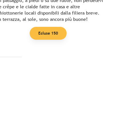
i passaggio, a piedi o su due ruote, non perdetevi
e crêpe e le cialde fatte in casa e altre
hiottonerie locali disponibili dalla filiera breve.
n terrazza, al sole, sono ancora più buone!
Ecluse 150