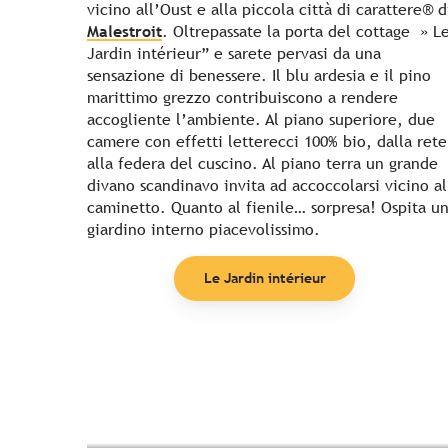
vicino all’Oust e alla piccola città di carattere® d
Malestroit
. Oltrepassate la porta del cottage » L
Jardin intérieur” e sarete pervasi da una
sensazione di benessere. Il blu ardesia e il pino
marittimo grezzo contribuiscono a rendere
accogliente l’ambiente. Al piano superiore, due
camere con effetti letterecci 100% bio, dalla rete
alla federa del cuscino. Al piano terra un grande
divano scandinavo invita ad accoccolarsi vicino al
caminetto. Quanto al fienile… sorpresa! Ospita u
giardino interno piacevolissimo.
Le Jardin intérieur
Topito
Leggi tutto